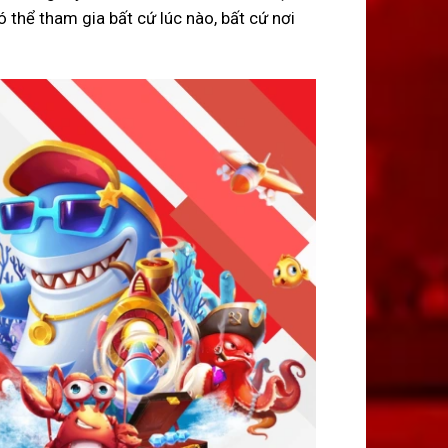
có thể tham gia bất cứ lúc nào, bất cứ nơi