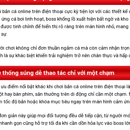
 bắn cá online trên điện thoại cực kỳ tiện lợi với các thiết kế
 ứng cá bơi linh hoạt, boss khổng lồ xuất hiện bất ngờ và kho
 được tinh chỉnh để hiển thị rõ ràng trên màn hình nhỏ, mang
 sự.
ời chơi không chỉ đơn thuần ngắm cá mà còn cảm nhận trọn 
h là sự khác biệt khiến trải nghiệm trở nên chân thực và hấp 
 thống súng dễ thao tác chỉ với một chạm
ưu điểm nổi bật khác khi chơi bắn cá online trên điện thoại l
ột hay bàn phím, săn thưởng trên di động chỉ cần một chạm. N
m tốc độ bắn hoặc khóa mục tiêu ngay trên màn hình cảm ứn
đơn giản này giúp mọi đối tượng đều dễ tiếp cận, từ người mớ
nhanh gọn cũng hỗ trợ tối đa khi cần dồn hỏa lực vào boss lớ