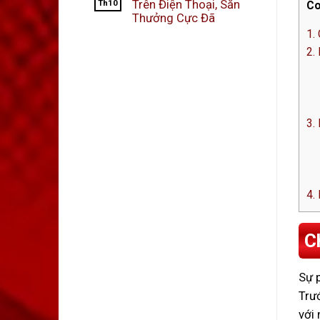
Th10
Trên Điện Thoại, Săn
Co
Thưởng Cực Đã
1.
C
2.
N
3.
B
4.
C
Sự 
Trướ
với