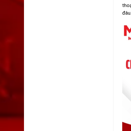
thoạ
đâu