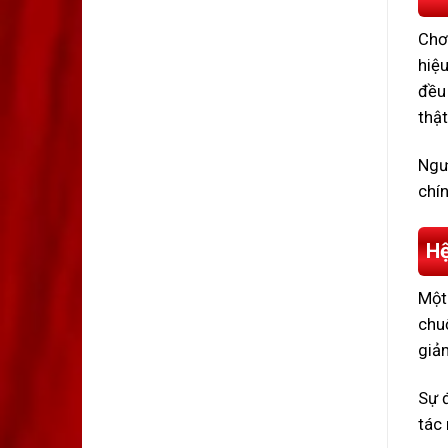
Chơi
hiệu
đều
thật
Ngư
chín
Hệ
Một 
chu
giả
Sự 
tác 