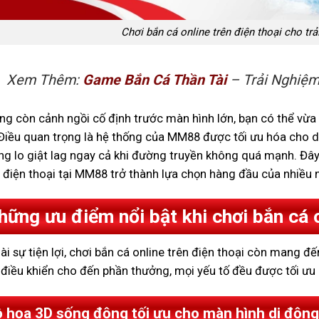
Chơi bắn cá online trên điện thoại cho trả
Xem Thêm:
Game Bắn Cá Thần Tài
– Trải Nghiệ
ng còn cảnh ngồi cố định trước màn hình lớn, bạn có thể vừa 
 Điều quan trọng là hệ thống của MM88 được tối ưu hóa cho d
g lo giật lag ngay cả khi đường truyền không quá mạnh. Đây 
 điện thoại tại MM88 trở thành lựa chọn hàng đầu của nhiều ng
hững ưu điểm nổi bật khi chơi bắn cá o
i sự tiện lợi, chơi bắn cá online trên điện thoại còn mang đế
 điều khiển cho đến phần thưởng, mọi yếu tố đều được tối ưu
 họa 3D sống động tối ưu cho màn hình di động