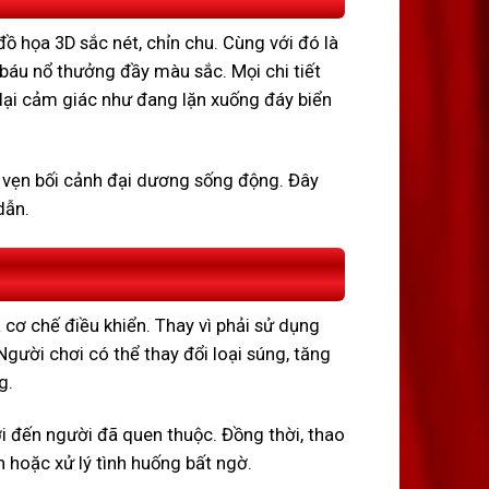
 đồ họa 3D sắc nét, chỉn chu. Cùng với đó là
 báu nổ thưởng đầy màu sắc. Mọi chi tiết
 lại cảm giác như đang lặn xuống đáy biển
vẹn bối cảnh đại dương sống động. Đây
dẫn.
à cơ chế điều khiển. Thay vì phải sử dụng
gười chơi có thể thay đổi loại súng, tăng
g.
i đến người đã quen thuộc. Đồng thời, thao
n hoặc xử lý tình huống bất ngờ.