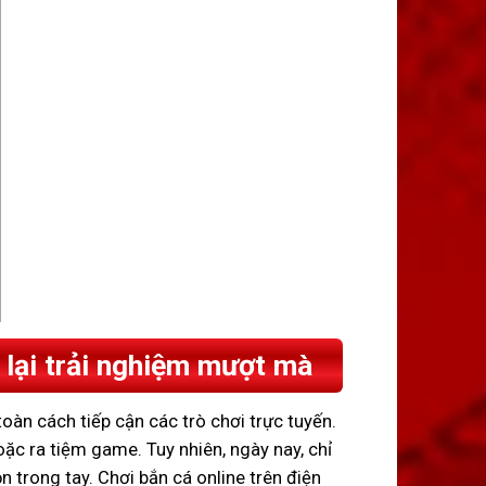
 lại trải nghiệm mượt mà
àn cách tiếp cận các trò chơi trực tuyến.
ặc ra tiệm game. Tuy nhiên, ngày nay, chỉ
 trong tay. Chơi bắn cá online trên điện