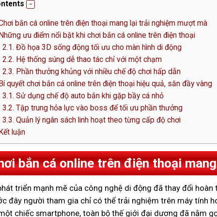
ntents
hơi bắn cá online trên điện thoại mang lại trải nghiệm mượt mà
hững ưu điểm nổi bật khi chơi bắn cá online trên điện thoại
2.1.
Đồ họa 3D sống động tối ưu cho màn hình di động
2.2.
Hệ thống súng dễ thao tác chỉ với một chạm
2.3.
Phần thưởng khủng với nhiều chế độ chơi hấp dẫn
í quyết chơi bắn cá online trên điện thoại hiệu quả, săn đầy vàng
3.1.
Sử dụng chế độ auto bắn khi gặp bầy cá nhỏ
3.2.
Tập trung hỏa lực vào boss để tối ưu phần thưởng
3.3.
Quản lý ngân sách linh hoạt theo từng cấp độ chơi
Kết luận
hơi bắn cá online trên điện thoại mang
phát triển mạnh mẽ của công nghệ di động đã thay đổi hoàn to
c đây người tham gia chỉ có thể trải nghiệm trên máy tính ho
 một chiếc smartphone, toàn bộ thế giới đại dương đã nằm gọn