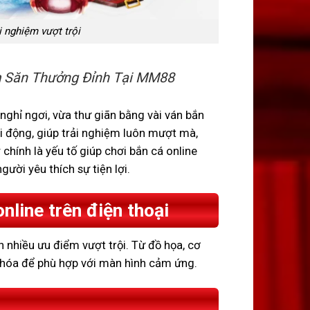
i nghiệm vượt trội
m Săn Thưởng Đỉnh Tại MM88
nghỉ ngơi, vừa thư giãn bằng vài ván bắn
i động, giúp trải nghiệm luôn mượt mà,
chính là yếu tố giúp chơi bắn cá online
ười yêu thích sự tiện lợi.
nline trên điện thoại
n nhiều ưu điểm vượt trội. Từ đồ họa, cơ
 hóa để phù hợp với màn hình cảm ứng.