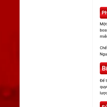
Ph
Một 
bos
miễn
Chế
Ngườ
B
Để t
quyế
lược